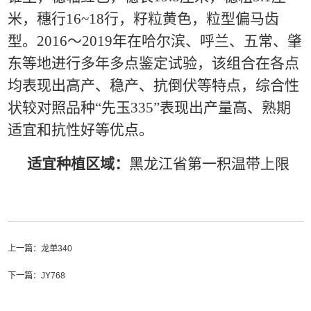
米，穗行16~18行，籽粒黄色，粒型偏马齿
型。
20
16
～
20
19
年在
哈尔滨、
呼兰
、
五常
、
肇
东
等地进行多年多点鉴定试验，该组合在各点
均表现出高产、稳产、抗倒伏等特点，综合性
状较对照品种
“
先玉
335
”表现出产量高、熟期
适宜和抗性好等优点
。
适宜种植区域：
黑龙江省第一积温带上限
上一篇：
龙单340
下一篇：
JY768