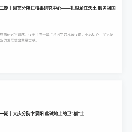
十二期｜园艺分院仁核果研究中心——扎根龙江沃土 服务祖国
、核果研究室组成，传承了老一辈严谨治学的光荣传统，不忘初心，牢记使
事业的发展做出重要贡献。
十一期｜大庆分院卞景阳 盐碱地上的卫"稻"士