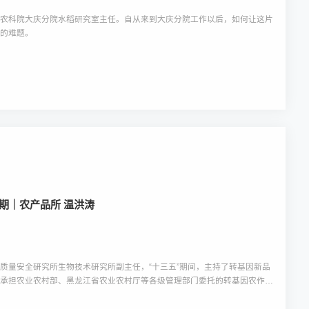
省农科院大庆分院水稻研究室主任。自从来到大庆分院工作以后，如何让这片
克的难题。
十期｜农产品所 温洪涛
质量安全研究所生物技术研究所副主任，“十三五”期间，主持了转基因新品
持承担农业农村部、黑龙江省农业农村厅等各级管理部门委托的转基因农作物