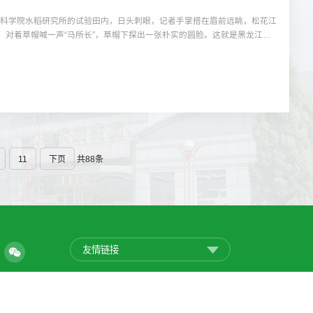
业科学院水稻研究所的试验田内，日头刺眼，记者手掌搭在眉前远眺，松花江
帽，对着草帽喊一声“马所长”，草帽下探出一张朴实的圆脸。这就是黑龙江省
。笑着向记者挥挥手，马文东一边收起记录本，一边小心拨开稻穗往田埂上
手还顺势拔起了一株杂草。马文东在田间踏查记者有点困惑，眼前这人就像一
共88条
11
下页
友情链接