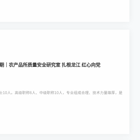
期｜农产品所质量安全研究室 扎根龙江 红心向党
士10人。高级职称6人、中级职称10人，专业组成合理、技术力量雄厚，是