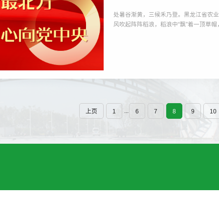
处暑谷渐黄，三候禾乃登。黑龙江省农
风吹起阵阵稻浪，稻浪中“飘”着一顶草
农业科学院水稻研究所的副所长马文东
走，他穿水靴的右脚刚迈上田埂时，左
个普通得不能再普通的稻农，...
...
上页
1
6
7
8
9
10