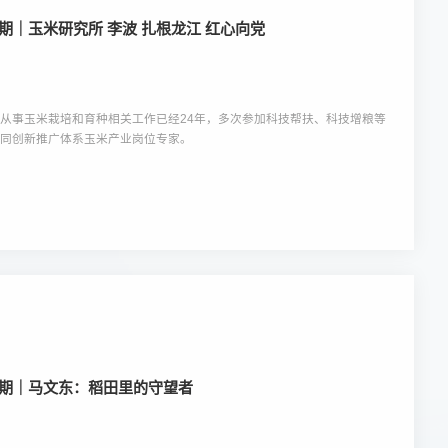
期｜玉米研究所 李波 扎根龙江 红心向党
从事玉米栽培和育种相关工作已经24年，多次参加科技帮扶、科技增粮等
协同创新推广体系玉米产业岗位专家。
六期｜马文东：稻田里的守望者