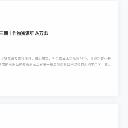
十三期｜作物资源所 丛万彪
产业链需求及育种瓶颈，潜心研究，先后育成水稻品种26个，并成功转化新
元，育成的水稻品种覆盖黑龙江省第一积温带到第四积温带的水稻主产区，真正